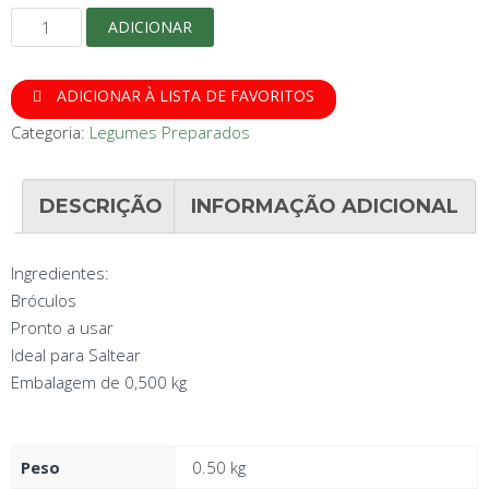
Quantidade
ADICIONAR
de
Picadinho
ADICIONAR À LISTA DE FAVORITOS
de
Bróculos
Categoria:
Legumes Preparados
Emb.500gr
DESCRIÇÃO
INFORMAÇÃO ADICIONAL
Ingredientes:
Bróculos
Pronto a usar
Ideal para Saltear
Embalagem de 0,500 kg
Peso
0.50 kg