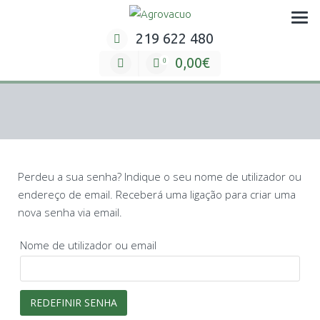
Skip
Preparação e embalagem de produtos hortículas
to
219 622 480
content
0,00€
0
Perdeu a sua senha? Indique o seu nome de utilizador ou
endereço de email. Receberá uma ligação para criar uma
nova senha via email.
Nome de utilizador ou email
REDEFINIR SENHA