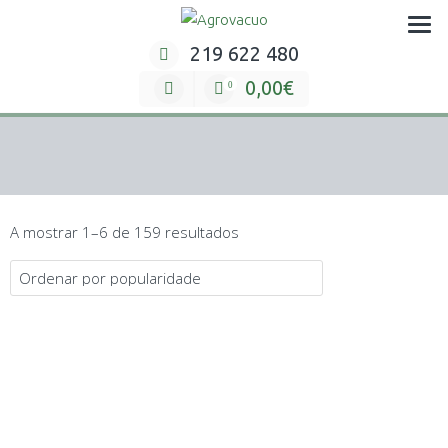
Skip
Preparação e embalagem de produtos hortículas
to
219 622 480
content
0,00€
0
A mostrar 1–6 de 159 resultados